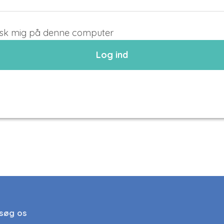
sk mig på denne computer
Log ind
søg os