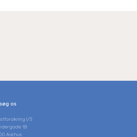
søg os
stforsikring I/S
ndergade 1B
00 Aarhus