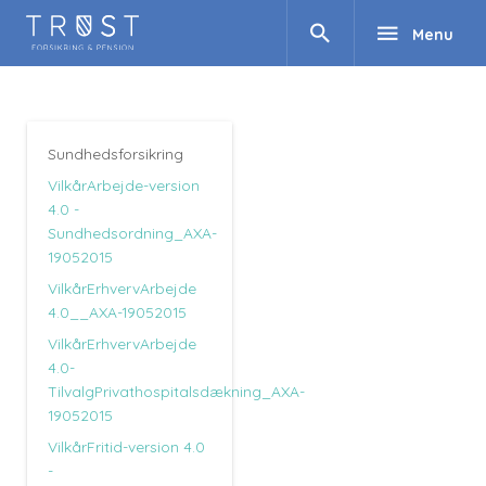
search
menu
Menu
Sundhedsforsikring
VilkårArbejde-version
4.0 -
Sundhedsordning_AXA-
19052015
VilkårErhvervArbejde
4.0__AXA-19052015
VilkårErhvervArbejde
4.0-
TilvalgPrivathospitalsdækning_AXA-
19052015
VilkårFritid-version 4.0
-