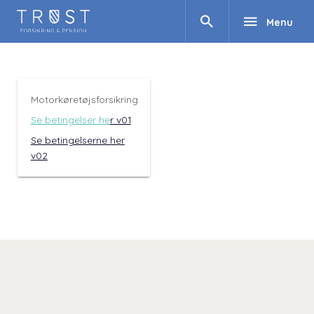
search
menu
Menu
Motorkøretøjsforsikring
Se betingelser he
r v01
Se betingelserne her
v02