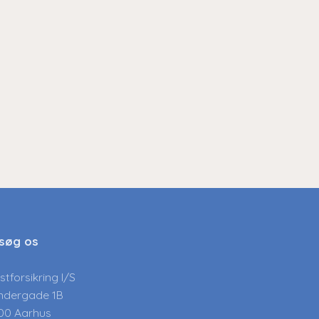
søg os
stforsikring I/S
ndergade 1B
00 Aarhus